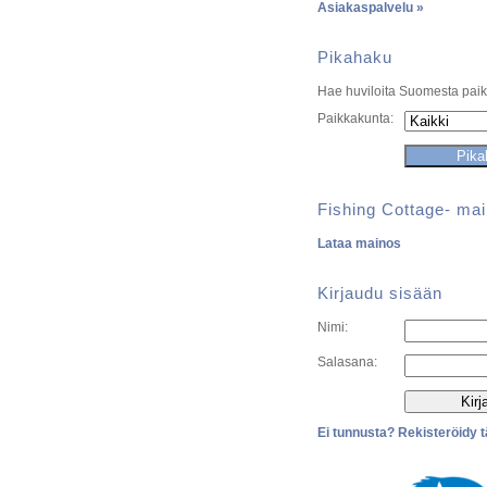
Asiakaspalvelu »
Pikahaku
Hae huviloita Suomesta paik
Paikkakunta:
Fishing Cottage- ma
Lataa mainos
Kirjaudu sisään
Nimi:
Salasana:
Ei tunnusta? Rekisteröidy t