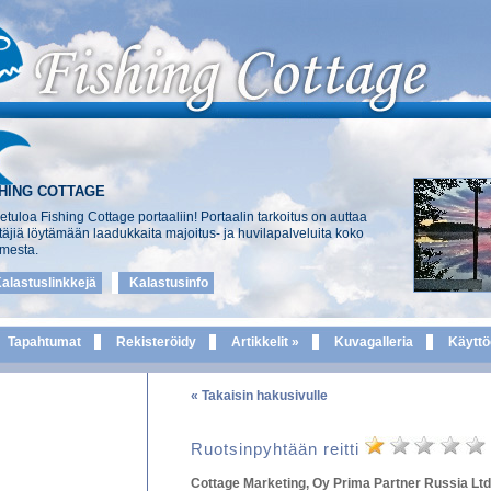
SHING COTTAGE
etuloa Fishing Cottage portaaliin! Portaalin tarkoitus on auttaa
täjiä löytämään laadukkaita majoitus- ja huvilapalveluita koko
mesta.
alastuslinkkejä
Kalastusinfo
Tapahtumat
Rekisteröidy
Artikkelit »
Kuvagalleria
Käyttö
« Takaisin hakusivulle
Ruotsinpyhtään reitti
Cottage Marketing, Oy Prima Partner Russia Ltd