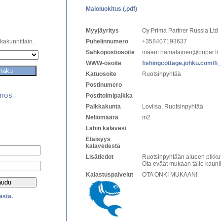
Maloluokitus (.pdf)
Myyjäyritys
Oy Prima Partner Russia Ltd
kakunnittain.
Puhelinnumero
+358407193637
Sähköpostiosoite
maarit.hamalainen@pripar.fi
WWW-osoite
fishingcottage.johku.com/fi_
Katuosoite
Ruotsinpyhtää
Postinumero
inos
Postitoimipaikka
Paikkakunta
Loviisa, Ruotsinpyhtää
Neliömäärä
m
2
Lähin kalavesi
Etäisyys
kalavedestä
Lisätiedot
Ruotsinpyhtään alueen pikkute
Ota eväät mukaan tälle kauniille
Kalastuspalvelut
OTA ONKI MUKAAN!
ästä.