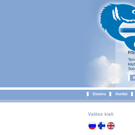
FI
Terv
käyt
Suo
K
Etusivu
Huvilat
Valitse kieli