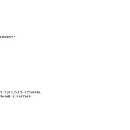
FI/huvilat
itä ja suojateitä pyörällä.
 reitille ja retkeile!