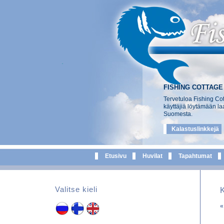
FISHING COTTAGE
Tervetuloa Fishing Cot
käyttäjiä löytämään la
Suomesta.
Kalastuslinkkejä
Etusivu
Huvilat
Tapahtumat
Valitse kieli
«