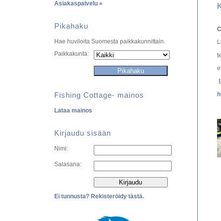
Asiakaspalvelu »
Pikahaku
C
Hae huviloita Suomesta paikkakunnittain.
L
Paikkakunta:
t
e
E
Fishing Cottage- mainos
h
Lataa mainos
Kirjaudu sisään
Nimi:
Salasana:
Ei tunnusta? Rekisteröidy tästä.